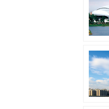
门窗用管
楼梯栏杆扶手用管